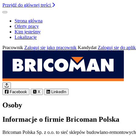
Przejdź do głównej treści
Menu kariery
Strona główna
Oferty pracy
Kim jesteśmy
Lokalizacje
Pracownik
Zaloguj się jako pracownik
Kandydat
Zaloguj się do apli
Udostępnij stronę
Facebook
X
LinkedIn
Osoby
Informacje o firmie Bricoman Polska
Bricoman Polska Sp. z o.o. to sieć sklepów budowlano-remontowych