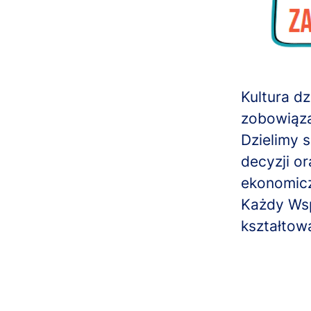
Kultura d
zobowiąz
Dzielimy 
decyzji o
ekonomicz
Każdy Wsp
kształtow