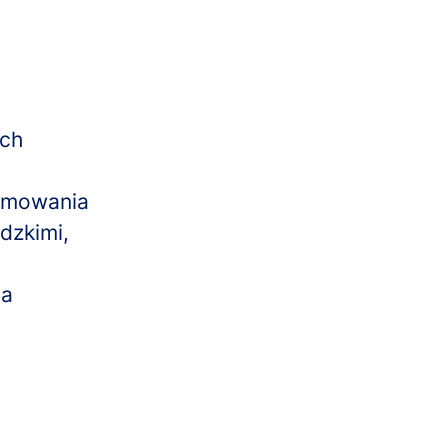
ych
ejmowania
dzkimi,
na