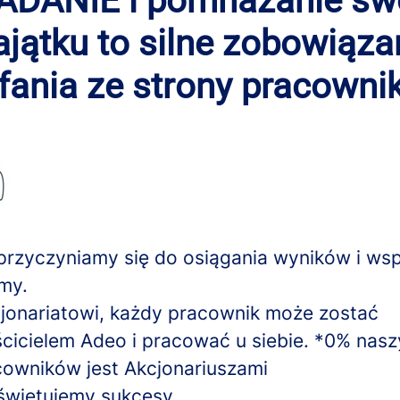
ADANIE i pomnażanie sw
jątku to silne zobowiąza
fania ze strony pracowni
przyczyniamy się do osiągania wyników i wsp
imy.
cjonariatowi, każdy pracownik może zostać
cicielem Adeo i pracować u siebie. *0% nas
owników jest Akcjonariuszami
świętujemy sukcesy.