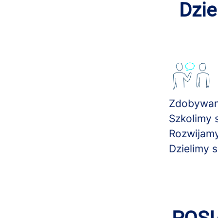
Dzie
Zdobywam
Szkolimy s
Rozwijamy
Dzielimy s