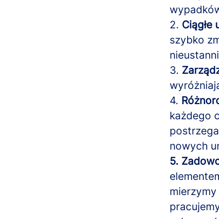
wypadków 
2.
Ciągłe 
szybko zm
nieustann
3.
Zarządz
wyróżniaj
4.
Różnoro
każdego c
postrzega
nowych um
5. Zadowo
elementem
mierzymy 
pracujemy