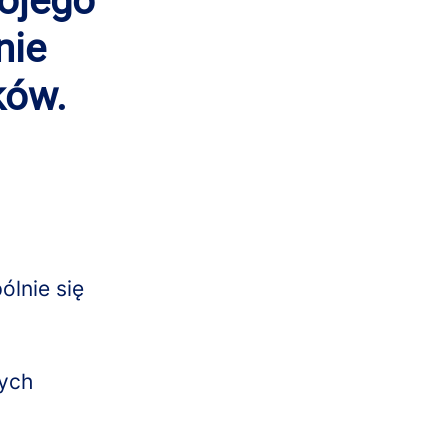
ojego
nie
ków.
ólnie się
zych