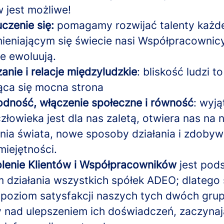
jest możliwe!
uczenie się:
pomagamy rozwijać talenty każd
ieniającym się świecie nasi Współpracownic
ie ewoluują.
anie i relacje międzyludzkie
: bliskość ludzi t
ąca się mocna strona
dność, włączenie społeczne i równość
: wyj
złowieka jest dla nas zaletą, otwiera nas na
nia świata, nowe sposoby działania i zdobyw
iejętności.
lenie Klientów i Współpracowników
jest po
 działania wszystkich spółek ADEO; dlatego 
poziom satysfakcji naszych tych dwóch grup 
 nad ulepszeniem ich doświadczeń, zaczyna