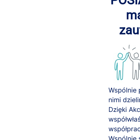
POSI
ma
zau
Wspólnie 
nimi dziel
Dzięki Ak
współwłaś
współprac
Wspólnie 