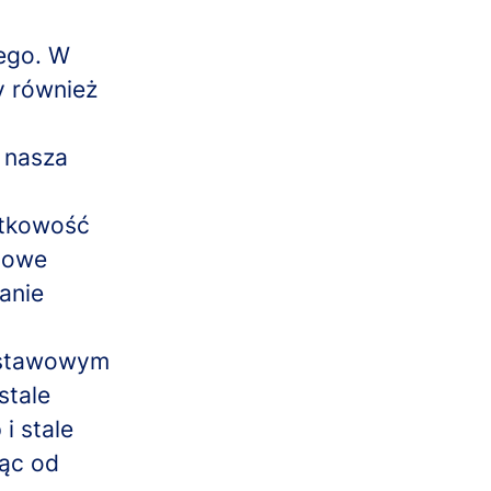
ego. W
y również
o nasza
ątkowość
 nowe
anie
dstawowym
stale
i stale
jąc od