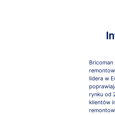
I
Bricoman 
remontowy
lidera w 
poprawiaj
rynku od 2
klientów 
remontow