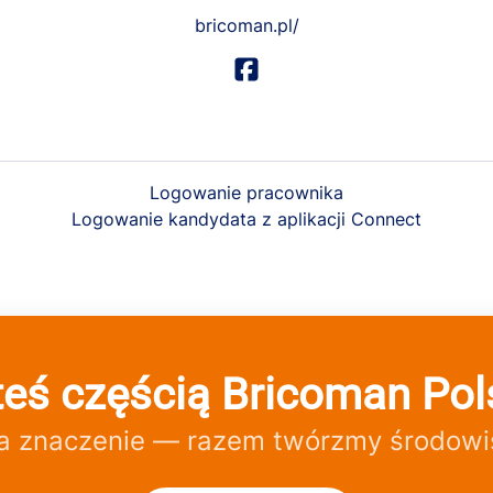
bricoman.pl/
Logowanie pracownika
Logowanie kandydata z aplikacji Connect
teś częścią Bricoman Pol
a znaczenie — razem twórzmy środowis