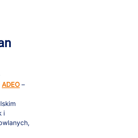
an
-
y
ADEO
–
lskim
 i
dowlanych,