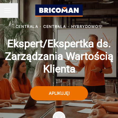
Udostępnij stronę
MENU KARIERY
CENTRALA
·
CENTRALA
·
HYBRYDOWO
Ekspert/Ekspertka ds.
Zarządzania Wartością
Klienta
APLIKUJĘ!